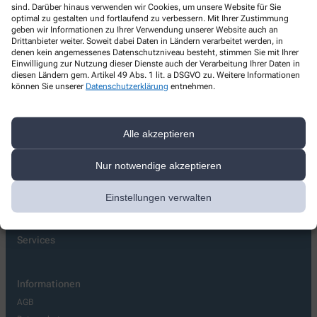
sind. Darüber hinaus verwenden wir Cookies, um unsere Website für Sie
Apotheke am Brink
optimal zu gestalten und fortlaufend zu verbessern. Mit Ihrer Zustimmung
geben wir Informationen zu Ihrer Verwendung unserer Website auch an
Wismarsche Str. 4
,
18057
Rostock
Drittanbieter weiter. Soweit dabei Daten in Ländern verarbeitet werden, in
denen kein angemessenes Datenschutzniveau besteht, stimmen Sie mit Ihrer
03813750867
Einwilligung zur Nutzung dieser Dienste auch der Verarbeitung Ihrer Daten in
diesen Ländern gem. Artikel 49 Abs. 1 lit. a DSGVO zu. Weitere Informationen
03813750869
können Sie unserer
Datenschutzerklärung
entnehmen.
info@apo-am-brink.de
Alle akzeptieren
Über uns
Nur notwendige akzeptieren
Lieferoptionen
Einstellungen verwalten
Kontakt
Services
Informationen
AGB